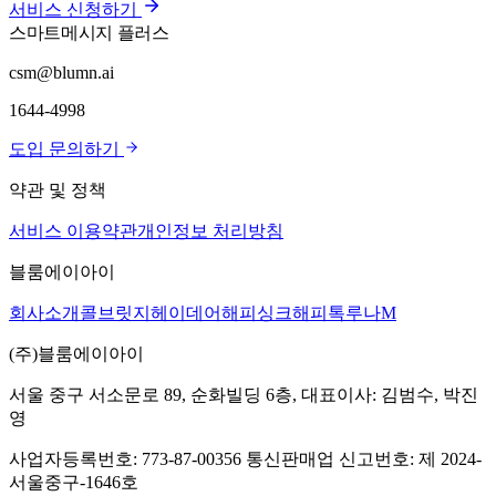
서비스 신청하기
스마트메시지
플러스
csm@blumn.ai
1644-4998
도입 문의하기
약관 및 정책
서비스 이용약관
개인정보 처리방침
블룸에이아이
회사소개
콜브릿지
헤이데어
해피싱크
해피톡
루나M
(주)블룸에이아이
서울 중구 서소문로 89, 순화빌딩 6층, 대표이사: 김범수, 박진
영
사업자등록번호: 773-87-00356 통신판매업 신고번호: 제 2024-
서울중구-1646호